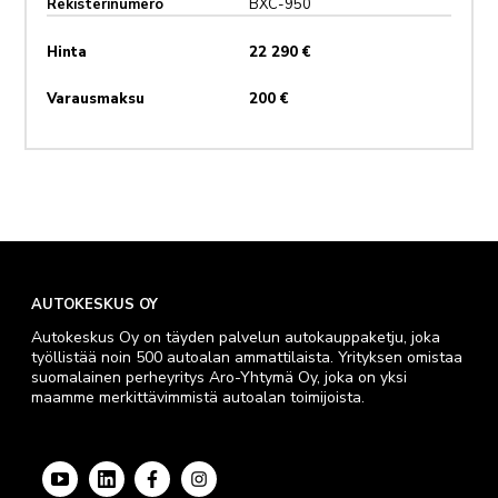
Rekisterinumero
BXC-950
Hinta
22 290 €
Varausmaksu
200 €
AUTOKESKUS OY
Autokeskus Oy on täyden palvelun autokauppaketju, joka
työllistää noin 500 autoalan ammattilaista. Yrityksen omistaa
suomalainen perheyritys Aro-Yhtymä Oy, joka on yksi
maamme merkittävimmistä autoalan toimijoista.