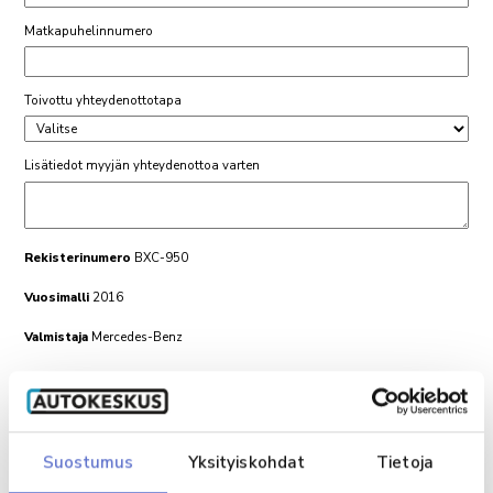
Matkapuhelinnumero
Toivottu yhteydenottotapa
Lisätiedot myyjän yhteydenottoa varten
Rekisterinumero
BXC-950
Vuosimalli
2016
Valmistaja
Mercedes-Benz
Malli
E
Maksamalla 200 € varausmaksun auto poistetaan myynnistä
kolmen päivän ajaksi
Varausmaksun suoritettuasi saat siitä vielä erillisen vahvistuksen
Suostumus
Yksityiskohdat
Tietoja
sähköpostiisi