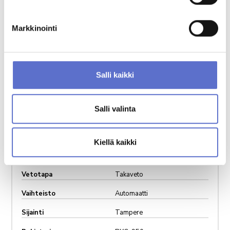
Markkinointi
Salli kaikki
Salli valinta
Vuosimalli
2016
Kilometrit
183 000
Kiellä kaikki
Käyttövoima
Diesel
Vetotapa
Takaveto
Vaihteisto
Automaatti
Sijainti
Tampere