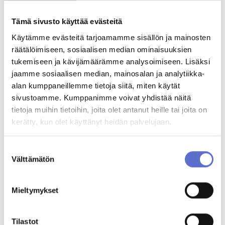
Myyjämme on mahdollisimman pian sinuun yhteydessä
kaupantekoa varten aukioloaikojemme puitteissa
Varausmaksu vähennetään lopullisesta kauppasummasta
Tämä sivusto käyttää evästeitä
Varsinainen kauppasopimus ja maksutapavalinnat tehdään
Käytämme evästeitä tarjoamamme sisällön ja mainosten
yhdessä myyjän kanssa
Jos päätätkin olla ostamatta autoa, varausmaksu palautetaan
räätälöimiseen, sosiaalisen median ominaisuuksien
tukemiseen ja kävijämäärämme analysoimiseen. Lisäksi
Minulle saa lähettää markkinointiviestejä.
Lisätietoa
jaamme sosiaalisen median, mainosalan ja analytiikka-
Olen tutustunut
rekisteriselosteeseen
*
alan kumppaneillemme tietoja siitä, miten käytät
sivustoamme. Kumppanimme voivat yhdistää näitä
tietoja muihin tietoihin, joita olet antanut heille tai joita on
Varausmaksu suoritetaan Paytrail-palvelulla
kerätty, kun olet käyttänyt heidän palvelujaan.
Maksunvälityspalvelun toteuttajana ja maksupalveluntarjoajana toimii
Paytrail Oyj (2122839-7) yhteistyössä suomalaisten pankkien ja
luottolaitosten kanssa. Paytrail Oyj näkyy maksun saajana tiliotteella tai
Suostumuksen
korttilaskulla ja välittää maksun kauppiaalle. Paytrail Oyj:llä on
Välttämätön
valinta
maksulaitoksen toimilupa. Reklamaatiotapauksissa pyydämme
ottamaan ensisijaisesti yhteyttä tuotteen toimittajaan.
Paytrail Oyj, y-tunnus: 2122839-7
Mieltymykset
Innova 2
Lutakonaukio 7
40100 Jyväskylä
Lisätietoja
Tilastot