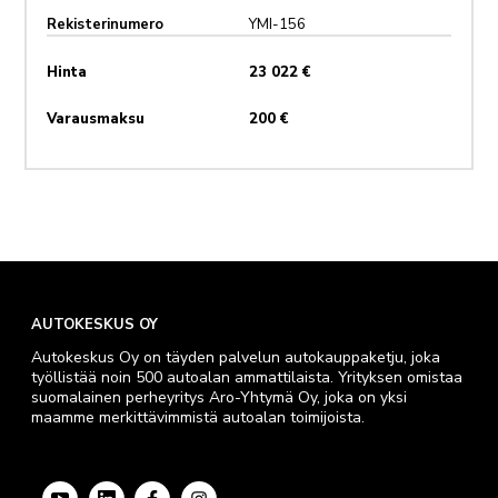
Rekisterinumero
YMI-156
Hinta
23 022 €
Varausmaksu
200 €
AUTOKESKUS OY
Autokeskus Oy on täyden palvelun autokauppaketju, joka
työllistää noin 500 autoalan ammattilaista. Yrityksen omistaa
suomalainen perheyritys Aro-Yhtymä Oy, joka on yksi
maamme merkittävimmistä autoalan toimijoista.