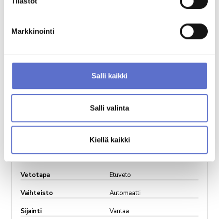
Tilastot
Lisätietoja
Markkinointi
Salli kaikki
Salli valinta
Vuosimalli
2026
Kilometrit
epäluku
Kiellä kaikki
Käyttövoima
Bensiini
Vetotapa
Etuveto
Vaihteisto
Automaatti
Sijainti
Vantaa