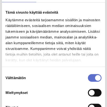
sähköpostiisi
Myyjämme on mahdollisimman pian sinuun yhteydessä
kaupantekoa varten aukioloaikojemme puitteissa
Tämä sivusto käyttää evästeitä
Varausmaksu vähennetään lopullisesta kauppasummasta
Varsinainen kauppasopimus ja maksutapavalinnat tehdään
Käytämme evästeitä tarjoamamme sisällön ja mainosten
yhdessä myyjän kanssa
räätälöimiseen, sosiaalisen median ominaisuuksien
Jos päätätkin olla ostamatta autoa, varausmaksu palautetaan
tukemiseen ja kävijämäärämme analysoimiseen. Lisäksi
Minulle saa lähettää markkinointiviestejä.
Lisätietoa
jaamme sosiaalisen median, mainosalan ja analytiikka-
Olen tutustunut
rekisteriselosteeseen
*
alan kumppaneillemme tietoja siitä, miten käytät
sivustoamme. Kumppanimme voivat yhdistää näitä
tietoja muihin tietoihin, joita olet antanut heille tai joita on
Varausmaksu suoritetaan Paytrail-palvelulla
kerätty, kun olet käyttänyt heidän palvelujaan.
Maksunvälityspalvelun toteuttajana ja maksupalveluntarjoajana toimii
Paytrail Oyj (2122839-7) yhteistyössä suomalaisten pankkien ja
Suostumuksen
luottolaitosten kanssa. Paytrail Oyj näkyy maksun saajana tiliotteella tai
Välttämätön
korttilaskulla ja välittää maksun kauppiaalle. Paytrail Oyj:llä on
valinta
maksulaitoksen toimilupa. Reklamaatiotapauksissa pyydämme
ottamaan ensisijaisesti yhteyttä tuotteen toimittajaan.
Paytrail Oyj, y-tunnus: 2122839-7
Mieltymykset
Innova 2
Lutakonaukio 7
40100 Jyväskylä