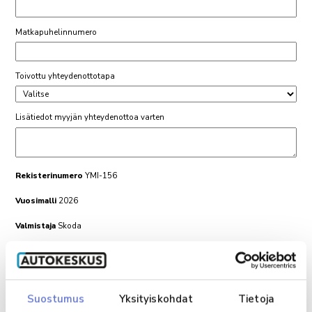
Matkapuhelinnumero
Toivottu yhteydenottotapa
Lisätiedot myyjän yhteydenottoa varten
Rekisterinumero
YMI-156
Vuosimalli
2026
Valmistaja
Skoda
Malli
Fabia
Maksamalla 200 € varausmaksun auto poistetaan myynnistä
kolmen päivän ajaksi
Suostumus
Yksityiskohdat
Tietoja
Varausmaksun suoritettuasi saat siitä vielä erillisen vahvistuksen