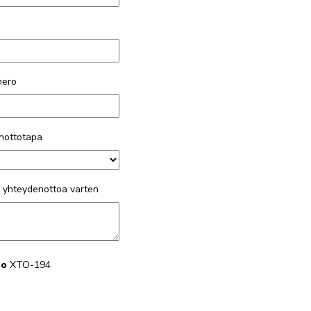
mero
nottotapa
n yhteydenottoa varten
ro
XTO-194
6