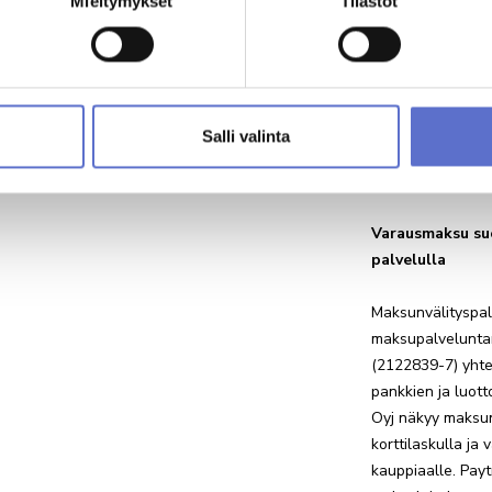
Mieltymykset
Tilastot
Jos päätät
varausmak
Minulle saa l
markkinointivi
Salli valinta
Olen tutustu
Varausmaksu suo
palvelulla
Maksunvälityspal
maksupalveluntarj
(2122839-7) yhte
pankkien ja luott
Oyj näkyy maksun 
korttilaskulla ja
kauppiaalle. Paytr