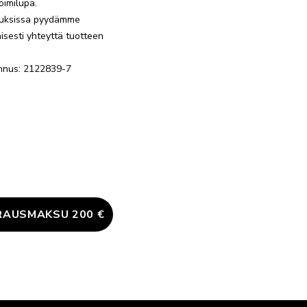
oimilupa.
uksissa pyydämme
isesti yhteyttä tuotteen
tunnus: 2122839-7