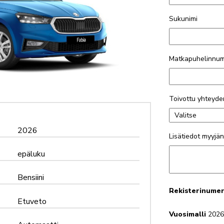
Sukunimi
Matkapuhelinnu
Toivottu yhteyde
2026
Lisätiedot myyjä
epäluku
Bensiini
Rekisterinume
Etuveto
Vuosimalli
202