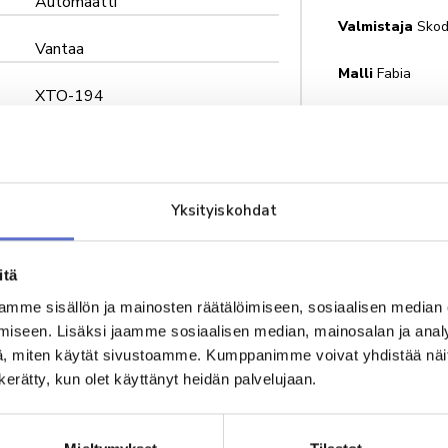
Automaatti
Valmistaja
Sko
Vantaa
Malli
Fabia
XTO-194
Maksamall
auto poist
30 638 €
päivän ajak
Varausmaks
200 €
Yksityiskohdat
vielä erill
sähköpostii
Myyjämme 
itä
sinuun yh
mme sisällön ja mainosten räätälöimiseen, sosiaalisen median
varten auk
iseen. Lisäksi jaamme sosiaalisen median, mainosalan ja analy
Varausmak
, miten käytät sivustoamme. Kumppanimme voivat yhdistää näitä t
lopullise
n kerätty, kun olet käyttänyt heidän palvelujaan.
Varsinaine
maksutapa
myyjän ka