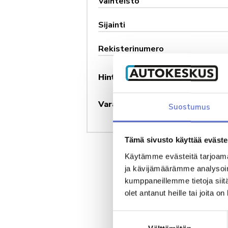
Vaihteisto
Sijainti
Rekisterinumero
Hinta
Varausmaksu
Suostumus
Tämä sivusto käyttää eväste
Käytämme evästeitä tarjoama
ja kävijämäärämme analysoim
kumppaneillemme tietoja siitä
olet antanut heille tai joita o
Suostumuksen