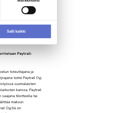
Markkinointi
kin olla ostamatta autoa,
su palautetaan
ähettää
estejä.
Lisätietoa
Salli kaikki
nut
rekisteriselosteeseen
*
ritetaan Paytrail-
velun toteuttajana ja
oajana toimii Paytrail Oyj
istyössä suomalaisten
olaitosten kanssa. Paytrail
saajana tiliotteella tai
 välittää maksun
ail Oyj:llä on