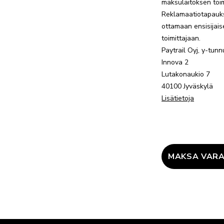
maksulaitoksen toim
Reklamaatiotapauk
ottamaan ensisijais
toimittajaan.
Paytrail Oyj, y-tun
Innova 2
Lutakonaukio 7
40100 Jyväskylä
Lisätietoja