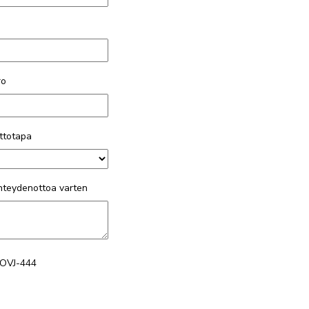
ro
ttotapa
yhteydenottoa varten
OVJ-444