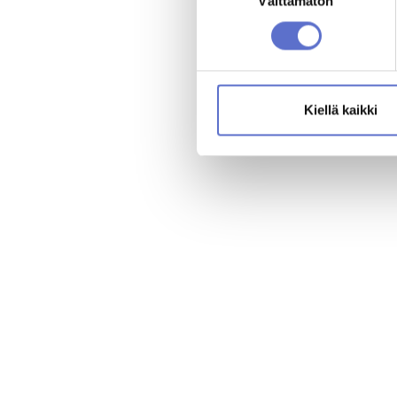
valinta
Välttämätön
Kiellä kaikki