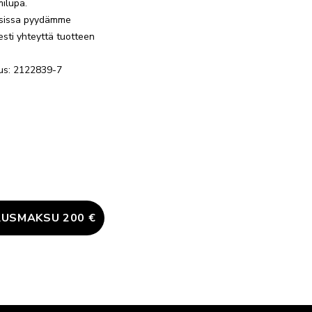
ilupa.
sissa pyydämme
esti yhteyttä tuotteen
nus: 2122839-7