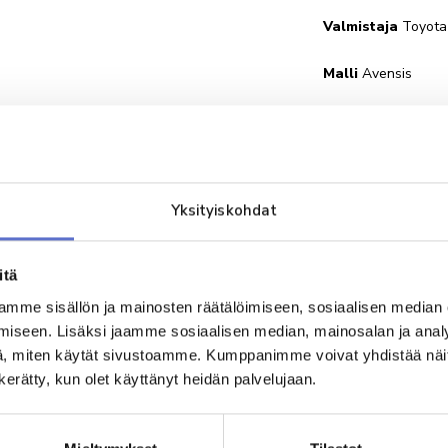
Valmistaja
Toyota
Malli
Avensis
Maksamalla 
auto poistet
päivän ajaksi
Varausmaksun 
Yksityiskohdat
vielä erillis
sähköpostiisi
Myyjämme on
itä
sinuun yhte
mme sisällön ja mainosten räätälöimiseen, sosiaalisen median
varten aukio
iseen. Lisäksi jaamme sosiaalisen median, mainosalan ja analy
Varausmaksu
, miten käytät sivustoamme. Kumppanimme voivat yhdistää näitä t
lopullisesta
n kerätty, kun olet käyttänyt heidän palvelujaan.
Varsinainen 
maksutapava
myyjän kans