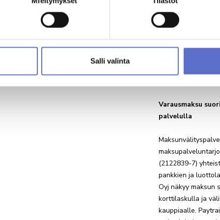
Mieltymykset
Tilastot
Jos päätätkin
varausmaksu
Minulle saa läh
markkinointivies
Salli valinta
Olen tutustunu
Varausmaksu suori
palvelulla
Maksunvälityspalvel
maksupalveluntarjoa
(2122839-7) yhteis
pankkien ja luottola
Oyj näkyy maksun sa
korttilaskulla ja vä
kauppiaalle. Paytrai