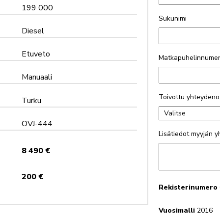
199 000
Sukunimi
Diesel
Etuveto
Matkapuhelinnume
Manuaali
Toivottu yhteydeno
Turku
OVJ-444
Lisätiedot myyjän 
8 490 €
200 €
Rekisterinumero
Vuosimalli
2016