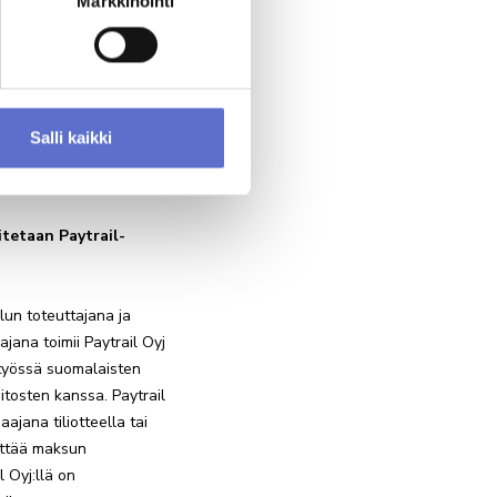
Markkinointi
 olla ostamatta autoa,
 palautetaan
ettää
tejä.
Lisätietoa
Salli kaikki
t
rekisteriselosteeseen
*
tetaan Paytrail-
un toteuttajana ja
jana toimii Paytrail Oyj
työssä suomalaisten
itosten kanssa. Paytrail
ajana tiliotteella tai
littää maksun
l Oyj:llä on